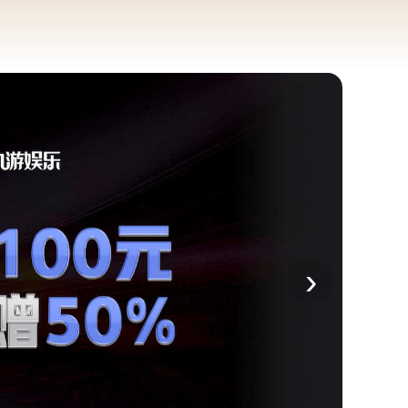
新闻资讯
联系FIFA 世界杯投注
纳尔多最佳射手之路