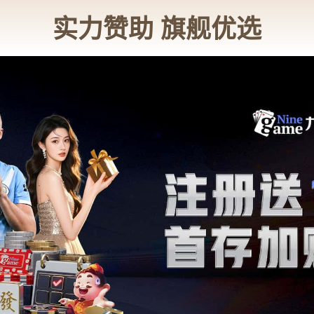
首页
关于我们
产品中心
98世界杯回顾 巴西夺冠与罗