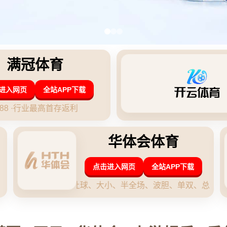
发布时间：2026-08-08 06:50
绕洛里昂球迷通过抛弃400公斤臭鱼来抗议主帅独裁行为的事件
俱乐部管理问题以及未来影响四个方面进行详细分析。此次抗议
帅决策和俱乐部治理的强烈反对。在深入分析各个方面后，文章
及对俱乐部未来发展的启示。
背景分析
的这起抗议事件源于主帅的独裁行为，说明了球迷与管理层之间
不满，尤其是在球队表现不佳的情况下，球迷们对于主帅的信任
独特的抗议。
，足球俱乐部内的权力斗争常常影响到球队的表现。当主帅的决
引发激烈的反抗。洛里昂球迷通过臭鱼的形式表达他们的愤怒，
烈抗议。
景下，球迷的抗议也不仅仅是个人情绪的发泄，而是更深层次的
迷在球队治理中的重要性，说明他们希望能对俱乐部的决策过程
反应与组织
与愈演愈烈的抗议中，洛里昂球迷展现了他们的组织能力与团结
是经过精心策划的结果。球迷们用该事件筹集的400公斤鱼，突
议方式虽然看似滑稽，但也反映出球迷们对俱乐部的热情与关心
层重视球迷的声音，关注球队的长期健康发展。因此，抵制和激