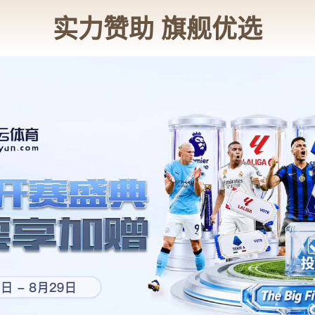
首页
关于我们
产品中心
臭鱼抗议主帅独裁行为 洛里昂球迷以