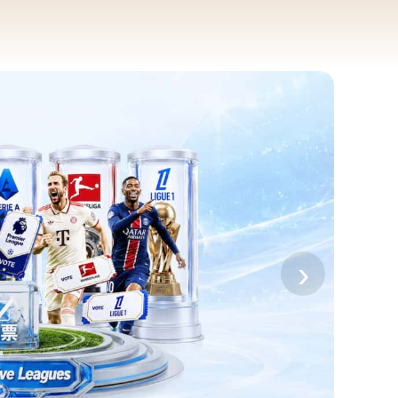
新闻资讯
联系FIFA 世界杯投注
400公斤鱼彰显不满