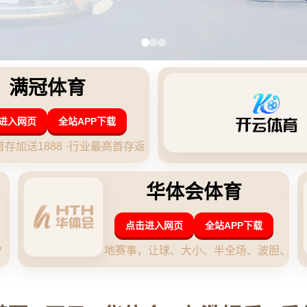
发布时间：2026-08-07 06:50
3年世界杯预选赛的惨败让中国男足再次成为了球迷们热议的话题
中国足球现状的深入反思。本文将从四个方面进行详细分析与反
力与素质，三是青训体系的建设与发展，四是社会各界对于足球
晰地看到中国男足在世界足球舞台上的差距，并为未来的发展提
及执行力不足
中国男足在比赛中的战术配置及其执行能力显得极为薄弱。球队
对手能够轻松破解。对手的快速反击以及默契配合，让中国队在
球队在场上的应变能力不足。在比赛的关键时刻，教练的指挥决
调整策略。此外，球员们在场上的跑位、传接球等配合也显得不
训练中的战术理念未能有效落实到比赛中。许多球员在场上踢球时
球员能很好地理解战术意图，团队协作性差是导致惨败的重要原
个人能力差异
球员的个人能力是中国队在国际赛场上遭遇惨败的重要原因。与
是心理素质，大家都有明显的差距。对手的球员在速度、力量及
。
心理素质的脆弱也是中国球员面临的一大问题。当比赛一开始落
的临场发挥。这样的心理状态使得他们在高强度对抗面前显得更
缺乏国际比赛经验的球员在大赛的场景下容易陷入紧张状态。与