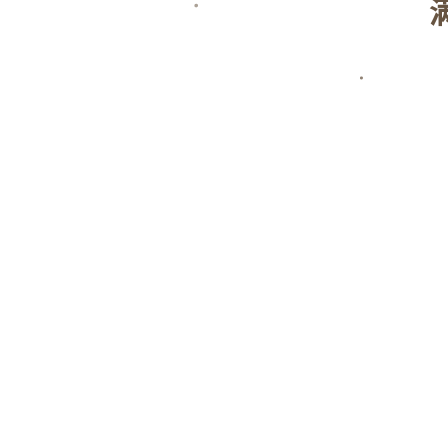
的表现
青训
再者，
的青训
其次，
而忽视
障碍。
最后，
良好的