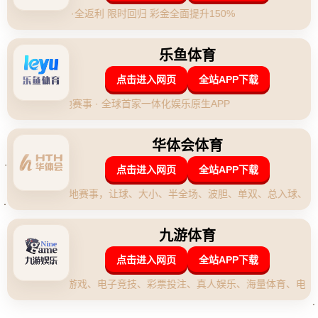
在近几年的足球市场中，英超与法甲这两个联赛的巨头球队
不断进行大规模的资金投入，为球队的建设和发展注入新的
活力。其中，切尔西、曼联和巴黎圣日耳曼这三家俱乐部在
净投入方面表现尤为突出，成为足坛的焦点。本文将从净投
资规模、引援策略、财务健康状况、未来展望四个方面对这
三家俱乐部在英超与法甲的巨额投入进行深入分析，探讨这
些投资对球队竞争力的影响以及对于整体联赛格局的改变。
通过对比这些顶级俱乐部的投入与回报，我们将能更好地理
解现代足球商业化的发展趋势，以及未来潜在的挑战与机
遇。
净投资规模分析
在谈论足球俱乐部的净投入时，首先要关注的是各队的资金
流动情况。切尔西、曼联和巴黎是当前所投入资金最多的俱
乐部，特别是在转会市场的较量中，他们的投入均超过了一
亿欧元。这一方面体现了这些球队对引进高水平球员的渴
望，另一方面也反映了全球市场对于顶级球员需求的增长。