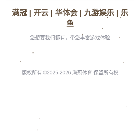
在最近的转会窗口中，切尔西斥资数亿欧元引进了一系列年
轻有潜力的球员，他们通过这样的方式来重建球队，而曼联
则在引援上采取更为谨慎的投资策略，他们不仅关注球员的
能力，还更加注重球员的适配性和团队化进程。相较之下，
巴黎则继续大刀阔斧地引入世界级球星，以维持其在高水平
赛事中的竞争力。
这一投资规模的差异，不仅是俱乐部战略的体现，也是收入
来源差异的反映。英超高额的电视转播收入和商业赞助合