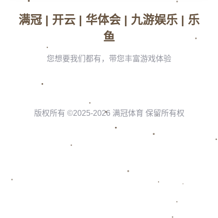
由此可见，该政策的重要意义在于，透过严格的惩罚机制，
维护了足球比赛的基本秩序，为裁判的执法行为提供了强有
力的保障。这不仅是对裁判的尊重，也是在保护足球这一运
动本身的特色与魅力。
裁判的权威性和公正性
裁判在足球比赛中扮演着至关重要的角色，他们的决策对比
赛的进程和结果都具有直接影响。因此，裁判的权威性和公
正性就显得尤为重要。英足总希望通过实施重罚政策，来加
强对裁判权威性的维护。
若主帅和球员对裁判的决定频频发表负面评价，就会在球迷