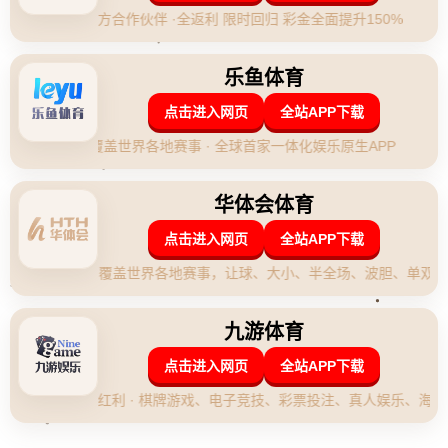
在即将到来的德国国家德比中，德甲豪门拜仁慕尼黑和多特
蒙德再次成为焦点。本篇文章将对这场激烈对决进行全面分
析，包括两队的现有实力对比、战术风格、历史交锋记录以
及球员状态等四个方面。首先，将回顾两队近年来的表现与
阵容深度，其次分析各自的战术特点及在比赛中的应用，再
者点明两队在历史交锋中的胜负对比，最后结合近期球员的
状态，展望即将举行的比赛。通过这些分析，我们能够更好
地理解这场比赛的重要性及其可能的走势。
队伍现状与实力对比
拜仁慕尼黑作为德甲的霸主，近年来在国内联赛和欧战中表
现出色。球队在球员引援方面一向果断，拥有众多高水平球
员，例如莱万多夫斯基、基米希和穆勒等。这些球员不仅具
备优秀的个人能力，更在配合上形成了默契，提升了球队的
整体实力。
反观多特蒙德，虽然在实力上略逊一筹，但近年来的表现也
不容小觑。球队在年轻球员的培养上非常成功，哈兰德、贝
林厄姆等新星的崛起为球队注入了新的活力。多特蒙德的迅
速反击和高压战术，常常能令对手措手不及。