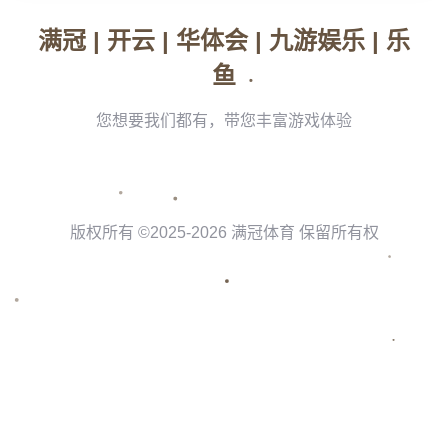
在此背景下，贝西克塔斯主动向索尔斯克亚发出邀请，显示
出他们对于他执教能力的认可，以及希望他来引领球队改进
现状的迫切心情。这一举动也在球队的管理层与球迷之间引
发了广泛的关注与讨论。