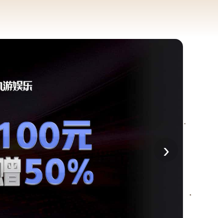
新闻资讯
联系FIFA 世界杯投注
4年3月展开两场激烈对决