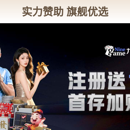
首页
关于我们
产品中心
国足迎战新加坡世预赛 双方将于202