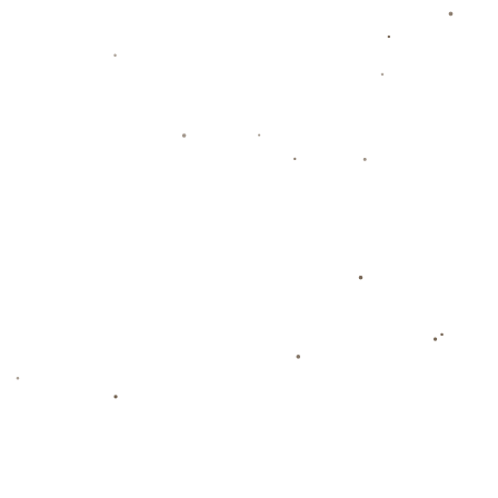
他们能否在这场战斗中发挥出水平。
因此，比赛的心理斗争会在细节处显现，胜负的常常在于谁
能更好地掌控自己的情绪。因为无论是曼城的自信还是多特