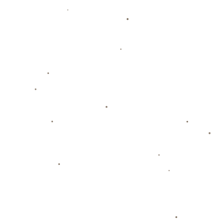
蒙德的主场优势，最终能否转化为胜利，依旧要看比赛中的
瞬息万变。
总结：