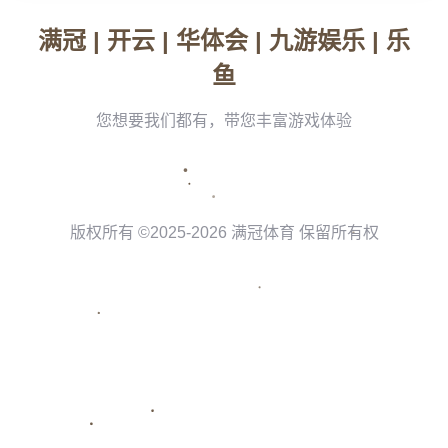
控制比赛节奏的同时有效组织进攻将是决定他们能否争取胜
利的关键。
此外，值得注意的是，两队在面对强敌时的表现也各有特
点。曼城经常能够在实力上压制对手，而多特蒙德则往往在