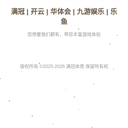
球员们常常会承受巨大的心理压力，如何调适心态、保持冷
静对于国足来说至关重要。面对重重困难，国足需要找回信
心，体现出应有的拼搏精神，才能拥有出线的希望。
球队备战与调整
国足的备战工作正在紧锣密鼓地进行中。主教练在分析了过
去赛事的表现后，开始针对性地对球队进行战术调整，力争
在接下来的比赛中拿出最优表现。教练团队正在根据对手的
特点来制定相应的战术，以期在比赛中占得先机。
在体能与技战术训练方面，国足的教练组也进行了加强。为
了提升球员的身体素质和比赛节奏，训练中加入了更多的对
抗性练习，并开展针对性的战术演练，为最后的生死战做好
全面准备。此外，心理辅导也是备战中的重要一环，帮助球
员放松心情，保持良好的竞技状态。
同时，国足在备战过程中还注重于调整阵容，考虑到各位球
员的状态和适应能力，合理安排轮换出场，以确保在关键时
刻能够派出最佳阵容应战。球员们也在努力克服疲劳，积极
张扬团队精神，为即将到来的关键战役做好充分准备。
球迷期待与现实
国足的每一场比赛，都是球迷们热切期待的时刻。无论是在
场上奋力拼搏的球员，还是在看台上为球队呐喊助威的球
迷，足球都是连接彼此的重要纽带。然而，现实往往与期待