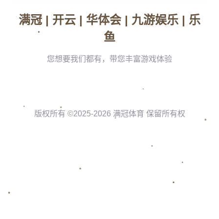
争力。
此外，拉齐奥在战术执行上的匠心独运，让他们在意甲中屡
屡创造惊喜。但对于面对如拜仁这样级别的队伍时，更加考
验的是他们的心理承受能力和技战术灵活性。在实力层面，
这场对决的确是一次巨大的考验。