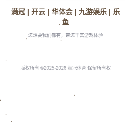
系的手段，也是保证决策透明度和团队协作效率的重要环
节。
建立共同的目标与愿景
为了确保团队的长远发展，拜仁高层必须与埃贝尔一起制定
明确的目标与愿景。双方应该在讨论中达成共识，找到共同
关心的问题，形成一套全队共同追求的方向。这不仅可以避
免因目标偏差引发的矛盾，还能增强整体的凝聚力。
另外，定期的战略评估与调整也必不可少。随着比赛的进
展，目标可能需要灵活调整，只有通过相互的配合与理解，
才能够确保目标的实现。拜仁高层应努力保持与埃贝尔的步
调一致，共同面向未来。