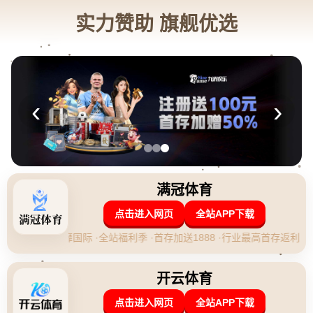
新闻中心
NEWS
拜仁高层全力改善与埃贝尔关系以避免
提前离职风险
发布时间：2026-08-09 06:50:43