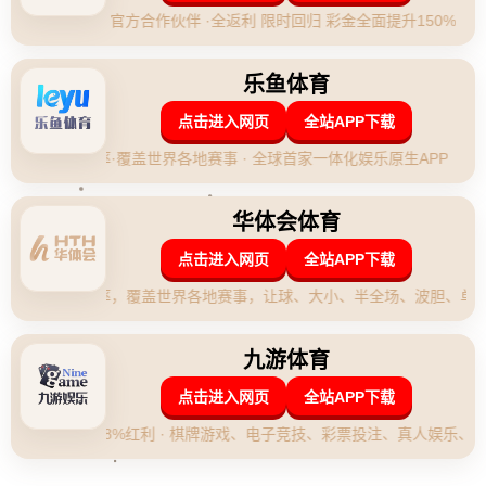
英超联赛不仅以其高水平的竞技和影响力闻名于世，球场的
氛围也充满了独特的魅力。在这个赛季的每一场比赛中，数
以万计的球迷汇聚球场，为他们的球队呐喊助威。而在这些
激动人心的场面背后，有许多不为人知的精彩故事。美女主
播作为连接球迷与比赛的重要桥梁，她们在赛场上的专业表
现和对比赛细致入微的解读同样令人难以忽视。本文将从四
个方面探讨英超球场的无限魅力，美女主播如何揭示赛场背
后的精彩故事，进一步揭开这个体育盛宴的面纱。
球场氛围的独特魅力
英超联赛的每个主场都在充满激情的氛围中展开，球迷的热
情表现是这一切的核心。在比赛日，球迷们穿着球队的颜
色，携带着各种道具，涌向各自支持的球队的主场。激昂的
歌声、口号和喧囂的欢呼声构成了一幅动人心弦的画面，这
种热烈的氛围让每场比赛都如同一场狂欢的盛典。