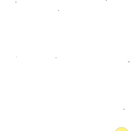
能力和表现，更与球队的氛围、战术体系、个人职
属感，也看到了增长与成功的希望，在这样的环
下了根。他的忠诚，不仅展现了他作为优秀球员
在国米的表现将继续激励更多的年轻球员追逐自