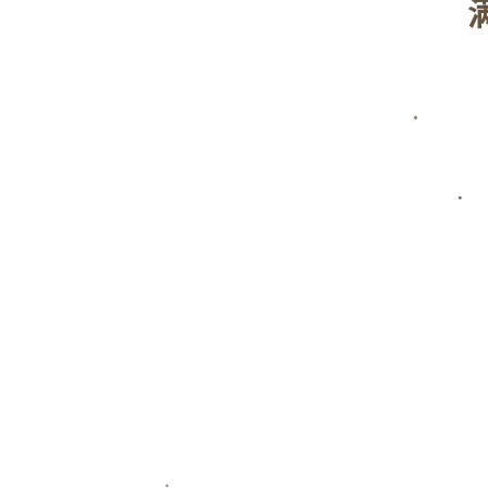
赛场上
个人
对于一
提升自
与其他
高的个
此外，
米的成
对国
劳塔罗
球梦想
球迷的
融入这
对国米
的重要
总结：