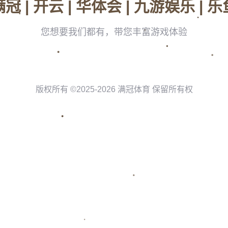
充分发挥自己的优势，体验到足球的乐趣。
职业规划的考虑
位年轻球员而言，职业规划尤为重要。劳塔罗在国米的发展与成
己和赢得荣誉，最好的途径就是在国米这样的平台上奋发向前。
豪门球队相比，留在国米不仅能够让他获得更多的比赛时间，更
人目标，劳塔罗选择坚守，这不仅是对自己的信心，更是对未来
劳塔罗对足球的热爱更是他留在国米的重要原因之一。他希望在
就紧密相连，这份愿景让他的选择愈发坚定。
际米兰的深厚感情
在国米的时间让他与这支球队建立了深厚的感情。他不仅将这里
的重要盟友。他在国米的成长历程，充满了挑战与机遇，让他深
支持和球队的文化使得他更加依恋。国米的精神传统和奋斗精神
个大家庭，不愿轻易离去。
的情感，不仅体现在赛场上，对教练、队友和球迷的感激之情，
一员，劳塔罗希望能够和球队一起书写更加辉煌的历史。