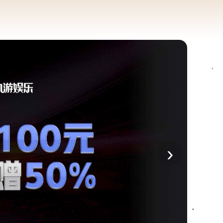
新闻资讯
联系FIFA 世界杯投注
逐难挽留他心意