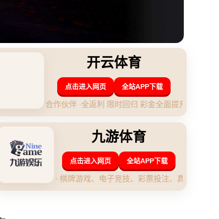
:43
众多欧洲豪门的关注，尤其是巴黎圣日耳曼和曼联
在国米，展现出坚定的忠诚。这篇文章将从四个
业规划和对国际米兰的感情。每一个方面都将深
球星的心路历程和职业智慧。
中屡屡闯入关键阶段。这种积极的竞技氛围无疑
力尤其突出，球员之间的默契与合作增强了他的
是表面的合作，更是对彼此能力的认可和支持。
阔。
动力。球迷们对他的期待和爱护，让他感受到自
用了他的速度、技术和意识，让他能够在前场发
。
上的多面性得到了充分发挥，而这种战术自由度
现，吸引更多的关注。
合劳塔罗的比赛风格。这种战术环境让他能够在