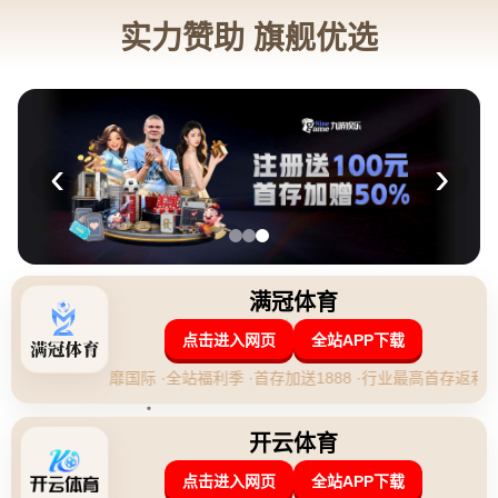
新闻中心
NEWS
拜仁冬窗引援若无阿劳霍将锁定帕利尼
亚为核心目标
发布时间：2026-08-07 06:50:41