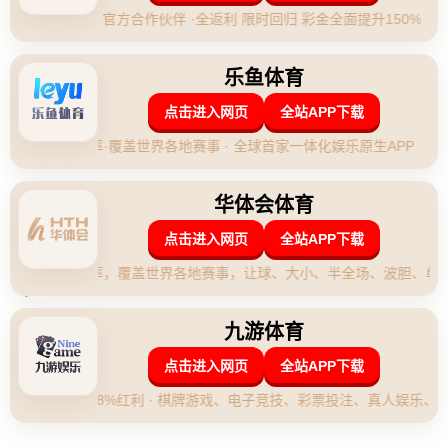
2022年CUBA全国赛16强赛程汇聚了全国各大高校篮球队
的优秀选手，极大地提升了赛事的竞争性和观赏性。本文将
从赛程安排、比赛精彩瞬间、团队表现分析以及球员个人亮
点四个方面，详细解析这一赛事的全貌。赛程上的每一场比
赛都充满悬念，让人揪心而又兴奋。而在比赛过程中，各支
球队的拼搏精神和球员们的精彩表现，都为这场篮球盛宴增
添了无限魅力。通过回顾我们可以看到，不仅有技术的较
量，更有智慧的斗争和团队的合作，展现了大学生篮球运动
的活力与青春。
赛程安排解析
2022年CUBA全国赛16强赛程安排合理，赛事从初赛到决
赛充分考虑了各支球队的体能和战斗力。每场比赛之间的间
隔时间，不仅让球队有足够的时间调整状态，也为教练员提
供了针对对手进行战术布置的机会。整个赛程进行了双败淘
汰制的安排，确保了每支队伍都有机会通过自己的努力逆转
局势。
具体来看，赛程的安排采用了区域性分组的方式，不同地区
的强队相互竞技，极大地提高了比赛的观赏性和竞技水平。
在16强赛中，各支球队分别展示了不同的战术风格与技术水
平，吸引了许多篮球迷热切关注。同时，各大高校也借此机