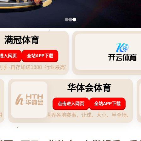
发布时间：2026-08-08 06:50
为世界足球史上最具影响力的俱乐部之一，其辉煌的成就使其成
冠王地位进行比较分析，探讨它们在历史地位、影响力、球队实
就无疑在历史地位上比六冠王更具分量，其参与的比赛和获得的
球队影响力的传播和商业价值化上也展现了更大范围的可能性。
性上，而六冠王则是一种极具代表性的辉煌。最后，球员名人堂
员们成就更为卓越。本文将对以上方面进行详细探讨，揭示巴萨
地位的比较
七冠王成就可以追溯到2009年，当年球队在佩普·瓜迪奥拉的
后续又在2015年再次完成这一壮举，最终夺得了七冠的辉煌。
六冠王，尽管也是相当辉煌，但六冠的成就从数量上显得逊色，主
巴萨的强大，但因为没有能持续走上顶峰，导致六冠王相对较为
地位方面，七冠王无疑在时间和空间上都占据了更高的遥远价值
萨在足球历史长河中定位的进一步提升。
力的差异
的成就使巴萨成为全球足球文化的代言者，其品牌效应远超一般
更在于球队团结的精神文化，这使得越来越多的年轻球员向往成
比，六冠王虽然在当时也展示了球队的强国，但处理全球市场的
不够。六冠王时的球迷基础虽然也广泛，但缺乏七冠王那种持续