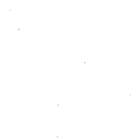
从社会
进足球
球队
七冠王
维、伊
反观六
的发挥
总的来
成为了