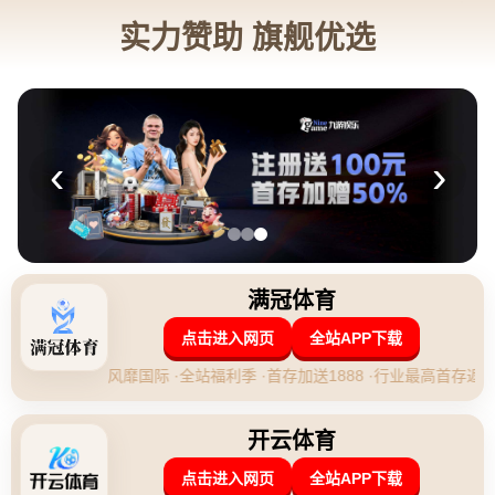
新闻中心
NEWS
欧冠劲旅对决维尔纳破门助莱比锡主场
逆转战胜皇马
发布时间：2026-08-08 06:50:43