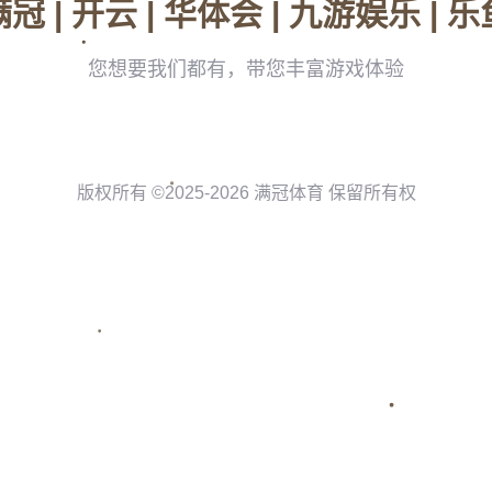
积分不仅意味着排名的下滑，还使得俱乐部在心理上承受更大的
到来自外界的巨大压力，影响他们在接下来的比赛中的表现。因
结果的反应，更是对可能影响整个赛季的忧虑。
比赛结果的改变也可能影响莱加内斯在赞助商、球迷和媒体之间
迷的支持也会受到影响。这样的循环反过来又会影响球队的表现
部舆论的反应
斯在社交媒体上的反应，不仅是对不公判罚的抗议，更是一种寻
将自己的声音传递给更广泛的观众，以增加对判罚的不满和行为
趋势。
媒体上，莱加内斯的表达引起了球迷和媒体的广泛讨论。许多人
，认为俱乐部有理由对此表达抗议。这种舆论的力量不仅能够增
俱乐部在社交媒体上的发声也给其他空闲俱乐部提供了借鉴。不
性让各种声音都能被倾听。莱加内斯的举动被认为是推动改变的
化。
管理体系的不足
裁判判罚的不公正不仅源于个别裁判的失误，更在于整个裁判管
判的培训和选拔机制也显得不够完善。一些评论员指出，当前的
裁判的执法培训并没有达到足够的标准，很多裁判缺乏应对高压
累积使他们在关键时刻的判断失误率明显上升。这样的情况对于