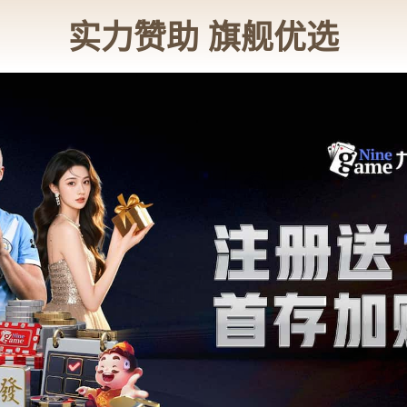
首页
关于我们
产品中心
莱加内斯对裁判判罚心存不满 赛后社媒