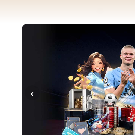
NEWS
新闻中心