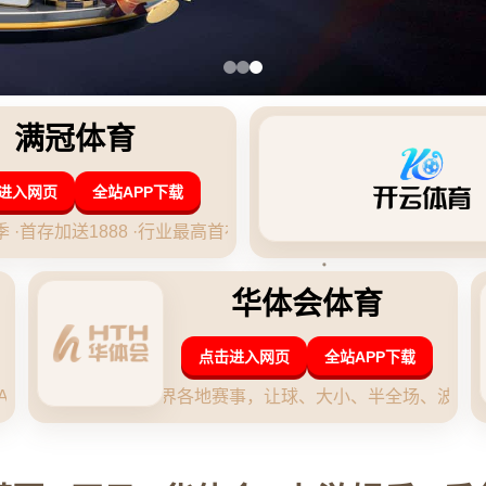
发布时间：2026-08-07 06:50
的一场比赛中，西班牙足球俱乐部莱加内斯的表现引发了争议，
媒体上表达了他们的愤怒，暗指裁判的判罚是“明目张胆的盗窃”
乐部舆论的反应以及裁判管理体系的不足四个方面深入探讨莱加
莱加内斯的声音不仅反映了他们对当下形势的不满，也揭示了足
么导致莱加内斯如此激烈的反应？接下来，我们将逐一分析。
判罚的公正性
裁判的公正性是比赛能否顺利进行的重要因素。在莱加内斯的那
多球迷和评论员认为裁判的判罚明显偏向对手。裁判员的判断失
的结果。
莱加内斯在比赛中遭遇了几个明显的犯规，却没有获得应有的罚
度关注，这让莱加内斯的球员感到非常委屈。这样的不公正判罚
交媒体表达不满。
裁判的权威性和中立性是球队和球迷最为重视的。当人们看到明
。这种质疑不仅影响到莱加内斯的士气，也使球迷们对整个比赛
结果的影响
比赛结果对于莱加内斯的排名和未来至关重要。在竞争激烈的联
险和积分争夺。在与对手的较量中，莱加内斯原本有机会获得有
失利，错失了宝贵的积分。