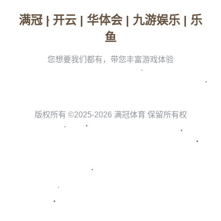
此外，球队在国内联赛和其他赛事中的表现也十分关键。参
加多场比赛的球队可能面临体能分配的问题，这将直接影响
到球员在比赛中的持续冲刺能力及整体发挥。某些球队在联
赛中表现出色，若能保持这种势头，则相对而言将具备一定
的竞争优势。
最后，还需考虑球队在近期内的伤病情况，如果一支球队的
主力球员因伤缺阵，将大大削弱该队的实力，与之相比，那
些保持了完整阵容的球队则更易在比赛中产生优势。