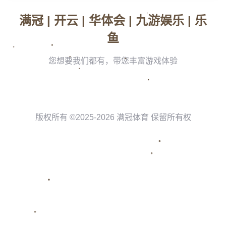
让克波能够在理想位置上获得射门机会，并且极大地增加了
利物浦的进攻威胁。
最后，努涅斯在比赛中的灵活性同样令人印象深刻。他能够
根据场上形势的变化，及时调整自己的战术位置。无论是在
边路还是中路，他都能够有效地参与到球队的整体攻击中，
从而给对手带来持续的压力。
克波的战术作用
克波作为利物浦的中场核心，他的战术视野和组织能力在比
赛中显得尤为重要。比赛中，他通过精准的传球和判断，控
制着中场的节奏，将球队的攻防转换得游刃有余。他的传球
多次直接找到前锋努涅斯，使得两人之间形成了良好的配
合。