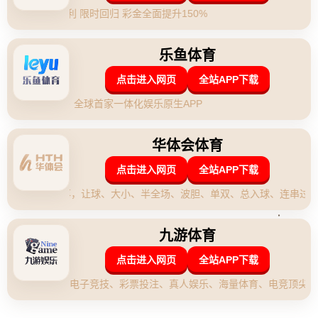
在近期的一场英超联赛中，利物浦主场迎战纽卡斯尔，比赛
中尤尔根·克洛普的战术安排与两名关键球员努涅斯和克波
的出色表现，帮助球队最终力克对手，成功晋级。这场比赛
不仅展示了利物浦在本赛季的竞争力，还展现了努涅斯和克
波之间的默契配合。文章将从四个方面深入分析努涅斯和克
波如何在比赛中联袂发威，为利物浦的胜利立下赫赫战功，
包括他们的技术特点、战术作用、心理素质以及团队融合。
在探讨这些方面的过程中，我们不仅能看到个人的精彩表
现，更能理解他们如何在大场面中影响比赛的胜负。最终，
我们也会总结这场比赛对于利物浦后续赛季的意义及启发。
努涅斯的技术特点
努涅斯是一名天赋异禀的前锋，他的身体素质出众，速度
快、力量强，是一名典型的现代前锋。在本场比赛中，努涅
斯利用自己的速度多次撕开纽卡斯尔的防线，为利物浦创造
了不少机会。他的突破能力让对手的后卫感到困扰，尤其是
在快速反击中，他的跑位往往让对手难以预测，从而造成防
守上的漏洞。
此外，努涅斯的射门技巧同样值得称赞。在比赛中，他展现
了极佳的射门时机把握能力，不仅能打门，还能选择适当的
传球时机，将球传给位置更好的队友。正是他的这一能力，