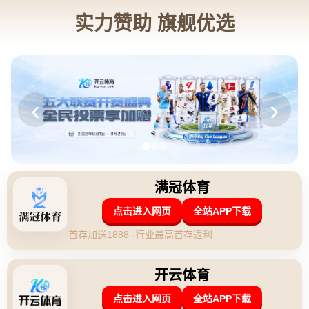
新闻中心
NEWS
努涅斯与克波联袂发威 利物浦主场力克
纽卡晋级胜利
发布时间：2026-08-07 06:50:41