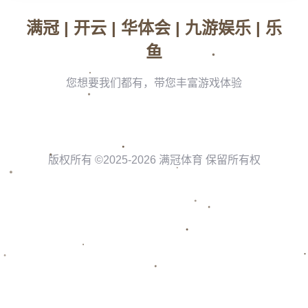
除了传球方面，阿诺德在控球和盘带方面也表现出色。他能
够在紧逼防守下保持冷静，并且利用个人技术摆脱对方球员
的压迫。这种能力使得他能够在中场承担起组织进攻的重
任，同时也给球队带来更多的进攻选择。
此外，阿诺德的定位球技术同样值得一提。他的任意球和角
球发球都极具威胁，能够直接威胁对手的球门。这在大型赛
事中，常常成为决定比赛走势的关键因素，相信阿诺德的定
位球能力也将为英格兰在关键时刻提供额外的得分机会。