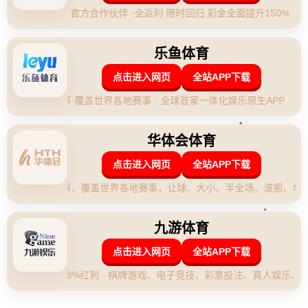
本篇文章将探讨阿诺德在最佳中场位置上给英格兰国家队带
来的潜在辉煌赛事表现。从阿诺德的技术特点、战术适应能
力、与队友的配合以及其在国际大赛中的表现四个方面进行
分析。我们将揭示阿诺德如何凭借他出色的传球能力、盘带
技术和足球智商为英格兰的攻击线增添新维度。随着英格兰
队的逐步崛起与战术革新，阿诺德作为中场核心的地位将更
为显著，其对球队整体表现的影响不可忽视。通过对这几个
方面的深入探讨，希望能为理解阿诺德在英格兰队中的重要
性提供有力的论据。
技术特点与中场优势
阿诺德作为一名技术全面的球员，他的传球精准度和视野令
其在中场位置上拥有巨大的优势。他的传球不仅仅停留在简
单的转移球，而是常常能够穿透对方防线，创造出破冰般的
机会。这种能力在中场位置上尤为重要，因为中场是团队攻
防转换的核心区域。